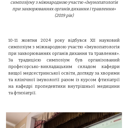
симпозіуму з міжнародною участю «Імунопатологія
при захворюваннях органів дихання і травлення»
(2019 рік)
10-11 жовтня 2024 року відбувся XII науковий
симпозіум з міжнародною участю «Імунопатологія
при захворюваннях органів дихання та травлення».
За традицією симпозіум був організований
професорсько-викладацьким складом кафедри
вищої медсестринської освіти, догляду за хворими
та клінічної імунології разом із курсом фтизіатрії
на кафедрі пропедевтики внутрішньої медицини
та фтизіатрії.