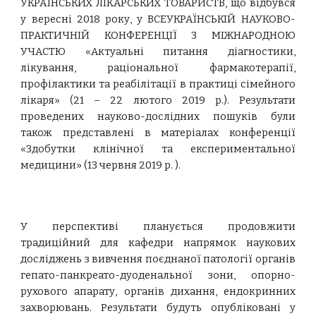
УКРАЇНСЬКИХ ЛІКАРСЬКИХ ТОВАРИСТВ, що відбувся
у вересні 2018 року, у ВСЕУКРАЇНСЬКІЙ НАУКОВО-
ПРАКТИЧНІЙ КОНФЕРЕНЦІЇ З МІЖНАРОДНОЮ
УЧАСТЮ «Актуальні питання діагностики,
лікування, раціональної фармакотерапії,
профілактики та реабілітації в практиці сімейного
лікаря» (21 – 22 лютого 2019 р.). Результати
проведених науково-дослідних пошуків були
також представлені в матеріалах конференції
«Здобутки клінічної та експериментальної
медицини» (13 червня 2019 р. ).
У перспективі планується продовжити
традиційний для кафедри напрямок наукових
досліджень з вивчення поєднаної патології органів
гепато-панкреато-дуоденальної зони, опорно-
рухового апарату, органів дихання, ендокринних
захворювань. Результати будуть опубліковані у