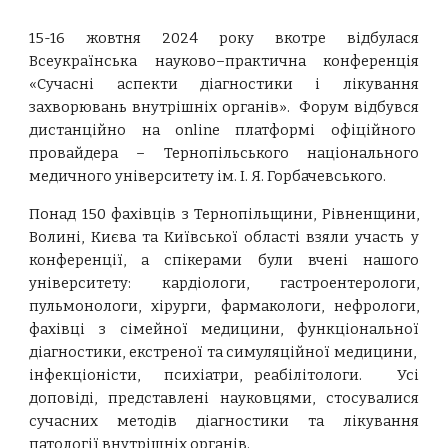
15-16 жовтня 2024 року вкотре відбулася
Всеукраїнська науково–практична конференція
«
Сучасні аспекти діагностики і лікування
захворювань внутрішніх органів
». Форум відбувся
дистанційно на online платформі офіційного
провайдера – Тернопільського національного
медичного університету ім. І. Я. Горбачевського.
Понад 150 фахівців з Тернопільщини, Рівненщини,
Волині, Києва та Київської області взяли участь у
конференції, а спікерами були вчені нашого
університету: кардіологи, гастроентерологи,
пульмонологи, хірурги, фармакологи, нефрологи,
фахівці з сімейної медицини, функціональної
діагностики, екстреної та симуляційної медицини,
інфекціоністи, психіатри, реабілітологи. Усі
доповіді, представлені науковцями, стосувалися
сучасних методів діагностики та лікування
патології внутрішніх органів.