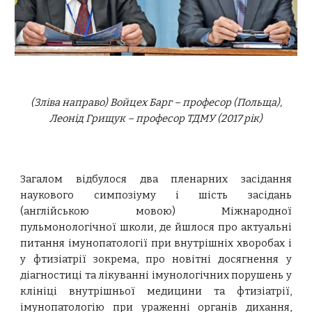
(Зліва направо) Войцех Барг – професор (Польща),
Леонід Грищук – професор ТДМУ (2017 рік)
Загалом відбулося два пленарних засідання
наукового симпозіуму і шість засідань
(англійською мовою) Міжнародної
пульмонологічної школи, де йшлося про актуальні
питання імунопатології при внутрішніх хворобах і
у фтизіатрії зокрема, про новітні досягнення у
діагностиці та лікуванні імунологічних порушень у
клініці внутрішньої медицини та фтизіатрії,
імунопатологію при ураженні органів дихання,