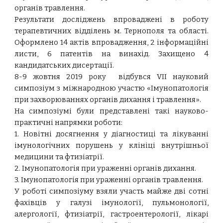
органів травлення.
Результати досліджень впроваджені в роботу
терапевтичних відділень м. Тернополя та області.
Оформлено 14 актів впровадження, 2 інформаційні
листи, 6 патентів на винахід. Захищено 4
кандидатських дисертації.
8-9 жовтня 2019 року
відбувся VII науковий
симпозіум з міжнародною участю «Імунопатологія
при захворюваннях органів дихання і травлення».
На симпозіумі були представлені такі науково-
практичні напрямки роботи:
1. Новітні досягнення у діагностиці та лікуванні
імунологічних порушень у клініці внутрішньої
медицини та фтизіатрії.
2. Імунопатологія при ураженні органів дихання.
3. Імунопатологія при ураженні органів травлення.
У роботі симпозіуму взяли участь майже дві сотні
фахівців у галузі імунології, пульмонології,
алергології, фтизіатрії, гастроентерології, лікарі