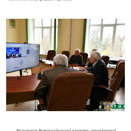
Учасники
Всеукраїнськ
ої
науково–практичн
ої