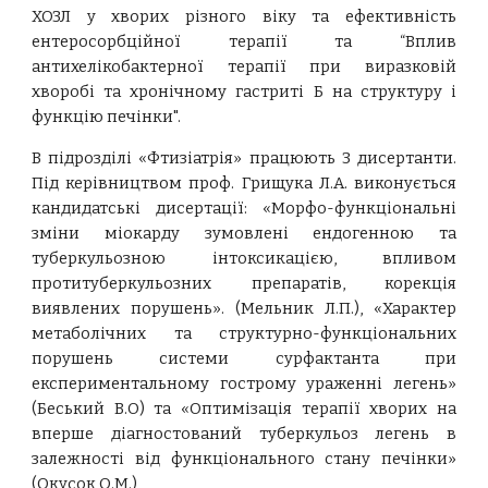
ХОЗЛ у хворих різного віку та ефективність
ентеросорбційної терапії та “Вплив
антихелікобактерної терапії при виразковій
хворобі та хронічному гастриті Б на структуру і
функцію печінки".
В підрозділі «Фтизіатрія» працюють 3 дисертанти.
Під керівництвом проф. Грищука Л.А. виконується
кандидатські дисертації: «Морфо-функціональні
зміни міокарду зумовлені ендогенною та
туберкульозною інтоксикацією, впливом
протитуберкульозних препаратів, корекція
виявлених порушень». (Мельник Л.П.), «Характер
метаболічних та структурно-функціональних
порушень системи сурфактанта при
експериментальному гострому ураженні легень»
(Беський В.О) та «Оптимізація терапії хворих на
вперше діагностований туберкульоз легень в
залежності від функціонального стану печінки»
(Окусок О.М.)