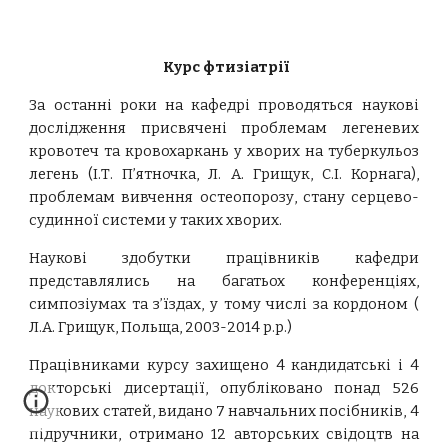
Курс фтизіатрії
За останні роки на кафедрі проводяться наукові
дослідження присвячені проблемам легеневих
кровотеч та кровохаркань у хворих на туберкульоз
легень (І.Т. П’ятночка, Л. А. Грищук, С.І. Корнага),
проблемам вивчення остеопорозу, стану серцево-
судинної системи у таких хворих.
Наукові здобутки працівників кафедри
представлялись на багатьох конференціях,
симпозіумах та з’їздах, у тому числі за кордоном (
Л.А. Грищук, Польща, 2003-2014 р.р.)
Працівниками курсу захищено 4 кандидатські і 4
докторські дисертації, опубліковано понад 526
наукових статей, видано 7 навчальних посібників, 4
підручники, отримано 12 авторських свідоцтв на