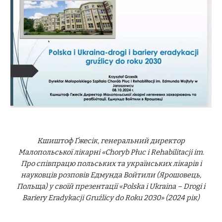
Кшиштоф Ґжесік, генеральний директор
Малопольської лікарні «Chorуb Płuc i Rehabilitacji im.
Про співпрацю польських та українських лікарів і
науковців розповів Едмунда Войтили (Ярошовець,
Польща) у своїй презентації «Polska i Ukraina – Drogi i
Bariery Eradykacji Gruźlicy do Roku 2030»
(2024 рік)