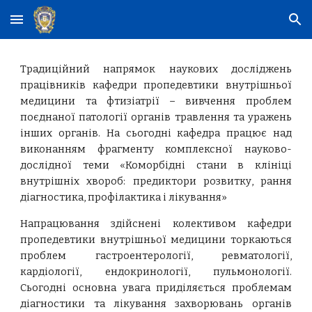
Skip to main content
Skip to navigation
Традиційний напрямок наукових досліджень
працівників кафедри пропедевтики внутрішньої
медицини та фтизіатрії – вивчення проблем
поєднаної патології органів травлення та уражень
інших органів. На сьогодні кафедра працює над
виконанням фрагменту комплексної науково-
дослідної теми «Коморбідні стани в клініці
внутрішніх хвороб: предиктори розвитку, рання
діагностика, профілактика і лікування»
Напрацювання здійснені колективом кафедри
пропедевтики внутрішньої медицини торкаються
проблем гастроентерології, ревматології,
кардіології, ендокринології, пульмонології.
Сьогодні основна увага приділяється проблемам
діагностики та лікування захворювань органів