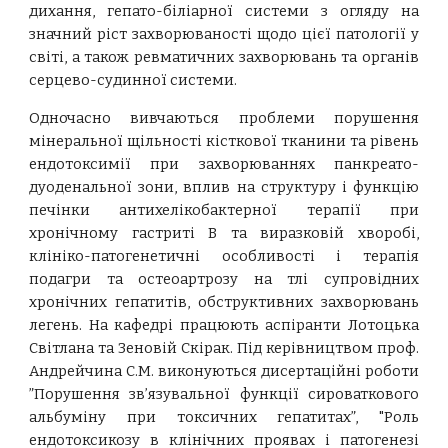
дихання, гепато-біліарної системи з огляду на
значний ріст захворюваності щодо цієї патології у
світі, а також ревматичних захворювань та органів
серцево-судинної системи.
Одночасно вивчаються проблеми порушення
мінеральної щільності кісткової тканини та рівень
ендотоксимії при захворюваннях панкреато-
дуоденальної зони, вплив на структуру і функцію
печінки антихелікобактерної терапії при
хронічному гастриті В та виразковій хворобі,
клініко-патогенетичні особливості і терапія
подагри та остеоартрозу на тлі супровідних
хронічних гепатитів, обструктивних захворювань
легень. На кафедрі працюють аспіранти Лотоцька
Світлана та Зеновій Скірак. Під керівництвом проф.
Андрейчина С.М. виконуються дисертаційні роботи
”Порушення зв’язувальної функції сироваткового
альбуміну при токсичних гепатитах”, "Роль
ендотоксикозу в клінічних проявах і патогенезі