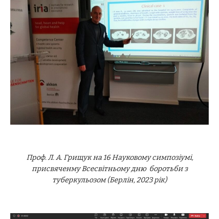
Проф. Л. А. Грищук на 16 Науков
ому
симпозіумі,
присвячен
му
Всесвітньому дню боротьби з
туберкульозом (Б
ерлін,
2023 рік)