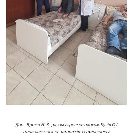
Доц. Ярема Н. З. разом із ревматологом Кузів О.І.
проводять огляд пацієнтів із подагрою в