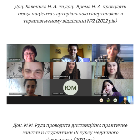
Доц. Кавецька Н. А. та доц. Ярема Н. З. проводять
огляд пацієнта з артеріальною гіпертензією в
терапевтичному відділенні №2 (2022 рік)
Доц. М.М. Руда проводить дистанційно практичне
заняття із студентами ІІІ курсу медичного
факультету (2021 рік)