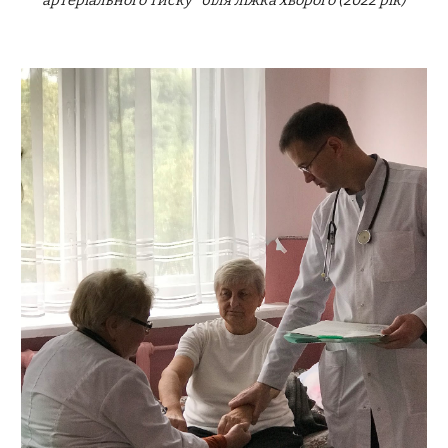
артеріального тиску" біля ліжка хворого (2022 рік)