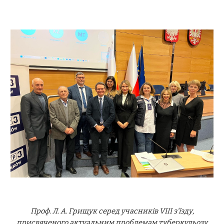
Проф. Л. А. Грищук серед учасників VIII з'їзду,
присвяченого актуальним проблемам туберкульозу