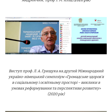
Андрейчин, проф. І. М. Кліщ
(2020 рік)
Виступ проф. Л. А. Грищука на другий Міжнародний
україно-німецький симпозіум «Громадське здоров’я
в соціальному і освітньому просторі – виклики в
умовах реформування та перспективи розвитку»
(2020 рік)