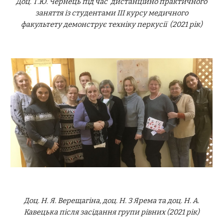
Доц. Т.Ю. Чернець
під час
дистанційно практичн
ого
заняття із студентами ІІІ курсу медичного
факультету
демонструє техніку перкусії
(2021 рік)
Доц. Н. Я. Верещагіна, доц. Н. З Ярема та доц. Н. А.
Кавецька після засідання групи рівних (2021 рік)