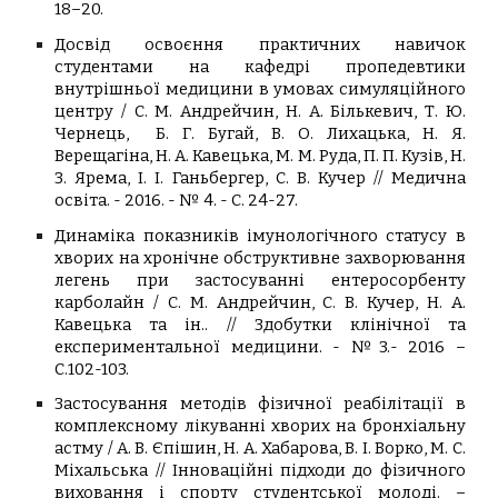
18–20.
Досвід освоєння практичних навичок
студентами на кафедрі пропедевтики
внутрішньої медицини в умовах симуляційного
центру /
С. М. Андрейчин, Н. А. Бількевич, Т. Ю.
Чернець,
Б. Г.
Бугай
, В. О.
Лихацька
, Н. Я.
Верещагіна
,
Н. А. Кавецька, М. М. Руда
, П. П.
Кузів
, Н.
З.
Ярема
, І. І.
Ганьбергер
, С. В.
Кучер
// Медична
освіта. - 2016. - № 4. - С. 24-27.
Динаміка показників імунологічного статусу в
хворих на хронічне обструктивне захворювання
легень при застосуванні ентеросорбенту
карболайн
/
С. М.
Андрейчин
, С. В.
Кучер
, Н. А.
Кавецька
та ін.. // Здобутки клінічної та
експериментальної медицини. - №3.- 2016 –
С.102-103.
Застосування методів фізичної реабілітації в
комплексному лікуванні хворих на бронхіальну
астму / А. В.
Єпішин
, Н. А.
Хабарова
, В. І.
Ворко,
М. С.
Міхальська
// Інноваційні підходи до фізичного
виховання і спорту студентської молоді. –