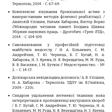
Тернопіль, 2014. - С. 67-69.
Комплексне лікування бронхіальної астми з
використанням методів фізичної реабілітації. /
Анатолій Єпішин, Наталя Хабарова, Віктор Ворко
//Міжнародні читання памяті Богдана Шияна:
Збірник наукових праць. – Дрогобич: «Трек-ЛТД»,
2014. - С. 104-109.
Самовиховання у професійній підготовці
майбутніх медсестр / Н. А. Бількевич, С. М.
Андрейчин, Т. Ю. Чернець, Б. Г. Бугай, Н. А.
Хабарова, Н. З. Ярема, Н. Я. Верещагіна, М. М. Руда,
В. В. Василюк, І. М. Бутвін // Медсестринство. - №
2. – С. 14-17.
Долікарська невідкладна допомога / А. В.
Єпішин
,
Н
.
А.
Хабарова
.- Тернопіль: ТДПУ ім. В.Гнатюка,
2009. - 220с.
Синдром ущільнення легеневої тканини: нова
інтерпретація в пропедевтиці внутрішніх хвороб
/ Б. Г. Бугай, С. М. Андрейчин, Т. Ю. Чернець, Н. А.
Бількевич, М. М. Руда, Н. Я. Верещагіна, Н. З. Ярема,