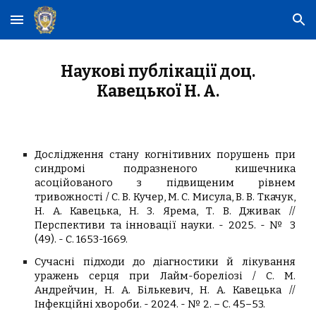
Skip to main content
Skip to navigation
Наукові публікації доц.
Кавецької Н. А.
Дослідження стану когнітивних порушень при
синдромі подразненого кишечника
асоційованого з підвищеним рівнем
тривожності / С. В. Кучер, М. С. Мисула, В. В. Ткачук,
Н. А. Кавецька, Н. З. Ярема, Т. В. Дживак //
Перспективи та інновації науки. - 2025. - № 3
(49). - С. 1653-1669.
Сучасні підходи до діагностики й лікування
уражень серця при Лайм-бореліозі / С. М.
Андрейчин, Н. А. Бількевич, Н. А. Кавецька //
Інфекційні хвороби. - 2024. - № 2. – С. 45–53.