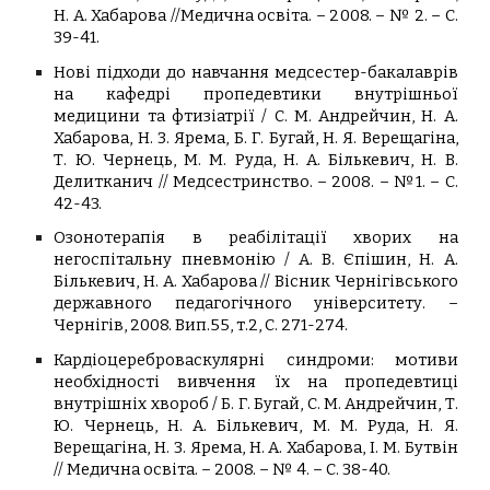
Н. А. Хабарова //Медична освіта. – 2008. – № 2. – С.
39-41.
Нові підходи до навчання медсестер-бакалаврів
на кафедрі пропедевтики внутрішньої
медицини та фтизіатрії /
С. М. Андрейчин, Н. А.
Хабарова, Н. З. Ярема, Б. Г. Бугай, Н. Я. Верещагіна,
Т. Ю. Чернець, М. М. Руда, Н. А. Бількевич, Н. В.
Делитканич
// Медсестринство
. –
2
008
. – №1. –
С.
42-43.
Озонотерапія в реабілітації хворих на
негоспітальну пневмонію / А. В.
Єпішин
, Н. А.
Бількевич
, Н. А.
Хабарова
// Вісник Чернігівського
державного педагогічного університету. –
Чернігів, 2008. Вип.55, т.2, С. 271-274.
Кардіоцереброваскулярні синдроми: мотиви
необхідності вивчення їх на пропедевтиці
внутрішніх хвороб / Б. Г. Бугай, С. М. Андрейчин, Т.
Ю. Чернець, Н. А. Бількевич, М. М. Руда, Н. Я.
Верещагіна, Н. З. Ярема, Н. А. Хабарова, І. М. Бутвін
// Медична освіта. – 2008. – № 4. – С. 38-40.