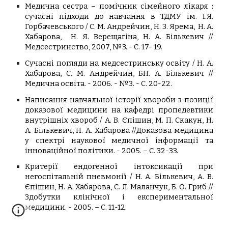
Медична сестра – помічник сімейного лікаря :
сучасні підходи до навчання в ТДМУ ім. І.Я.
Горбачевського /
С. М. Андрейчин
,
Н. З. Ярема
,
Н. А.
Хабарова
,
Н. Я. Верещагіна
,
Н. А. Бількевич
//
Медсестринство, 2007, №3. - С. 17- 19.
Сучасні погляди на медсестринську освіту /
Н. А.
Хабарова
,
С. М. Андрейчин
, Б
Н. А. Бількевич
//
Медична освіта
. -
2006
. -
№3
. -
С. 20-22.
Написання навчальної історії хвороби з позиції
доказової медицини на кафедрі пропедевтики
внутрішніх хвороб / А. В.
Єпішин
, М. П.
Скакун
,
Н.
А. Бількевич
,
Н. А. Хабарова
//Доказова медицина
у спектрі наукової медичної інформації та
інноваційної політики
. -
2005. – С. 32-33.
Критерії ендогенної інтоксикації при
негоспітальній пневмонії /
Н. А. Бількевич
, А. В.
Єпішин
,
Н. А. Хабарова
, С. Л.
Маланчук
, Б. О.
Гриб
//
Здобутки клінічної і експериментальної
медицини
. -
2005. – С. 11-12.