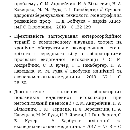
проблему / С. М. Андрейчин, Н. А. Бількевич, Н. А.
Кавецька, М. М. Руда, І. І. Ганьбергер
// Сучасні
здоров'язбережувальні технології Монографія за
редакцією проф. Ю.Д. Бойчука – Харків ХНМУ
ім.Г.С. Сковороди. – 2018. – С. 122-129.
Ефективність застосування ентеросорбційної
терапії в комплексному лікуванні хворих на
хронічне обструктивне захворювання легень
зрілого і середнього віку з лабораторними
проявами ендогенної інтоксикації / С. М.
Андрейчин, С. В. Кучер, І. І. Ганьбергер, Н. А.
Кавецька, М. М. Руда // Здобутки клінічної та
експериментально медицини. – 2018. – № 1. – С.
28
-
30.
Діагностичне значення лабораторних
показників ендогенної інтоксикації при
негоспітальній пневмонії / С. М. Андрейчин, Н. А.
Бількевич, Т. Ю. Чернець, Н. Я. Верещагіна, Н. А.
Кавецька, М. М. Руда, Н. З. Ярема, І. І. Ганьбергер, С.
В. Кучер
// Здобутки клінічної та
експериментально медицини. – 2017. – № 3. – С.