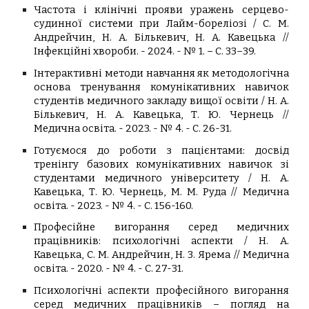
Частота і клінічні прояви уражень серцево-
судинної системи при Лайм-бореліозі / С. М.
Андрейчин, Н. А. Бількевич, Н. А. Кавецька //
Інфекційні хвороби. - 2024. - № 1. – С. 33–39.
Інтерактивні методи навчання як методологічна
основа тренування комунікативних навичок
студентів медичного закладу вищої освіти / Н. А.
Бількевич, Н. А. Кавецька, Т. Ю. Чернець //
Медична освіта. - 2023. - № 4. - С. 26-31.
Готуємося до роботи з пацієнтами: досвід
тренінгу базових комунікативних навичок зі
студентами медичного університету / Н. А.
Кавецька, Т. Ю. Чернець, М. М. Руда // Медична
освіта. - 2023. - № 4. - С. 156-160.
Професійне вигорання серед медичних
працівників: психологічні аспекти /
Н. А.
Кавецька
,
С. М. Андрейчин
,
Н. З.
Ярема
// Медична
освіта. - 2020. - № 4. - С. 27-31.
Психологічні аспекти професійного вигорання
серед медичних працівників – погляд на