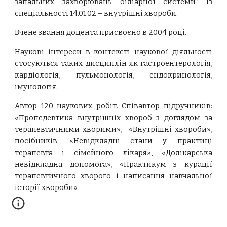
запальних захворювань біліарної системи” із
спеціальності 14.01.02 – внутрішні хвороби.
Вчене звання доцента присвоєно в 2004 році.
Наукові інтереси в контексті наукової діяльності
стосуються таких дисциплін як гастроентерологія,
кардіологія, пульмонологія, ендокринологія,
імунологія.
Автор 120 наукових робіт. Співавтор підручників:
«Пропедевтика внутрішніх хвороб з доглядом за
терапевтичними хворими», «Внутрішні хвороби»,
посібників: «Невідкладні стани у практиці
терапевта і сімейного лікаря», «Долікарська
невідкладна допомога», «Практикум з курації
терапевтичного хворого і написання навчальної
історії хвороби»