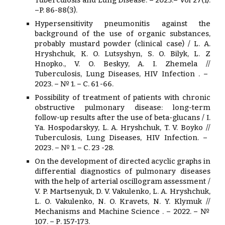
–P. 86-88(3).
Hypersensitivity pneumonitis against the
background of the use of organic substances,
probably mustard powder (clinical case) /
L. A.
Hryshchuk, K. O. Lutsyshyn, S. O. Bilyk, L. Z
Hnopko., V. O.
Beskyy, A. I. Zhemela //
Tuberculosis, Lung Diseases, HIV Infection
. –
2023. – № 1. – С.
61
-
66
.
Possibility of treatment of patients with chronic
obstructive pulmonary disease: long-term
follow-up results after the use of beta-glucans /
I.
Ya. Hospodarskyy, L. A. Hryshchuk, T. V. Boyko //
Tuberculosis, Lung Diseases, HIV Infection
. –
202
3
. – № 1. – С.
23
-
28.
On the development of directed acyclic graphs in
differential diagnostics of pulmonary diseases
with the help of arterial oscillogram assessment /
V. P.
Martsenyuk,
D. V. Vakulenko, L. A. Hryshchuk,
L. O. Vakulenko, N. O. Kravets, N. Y. Klymuk //
Mechanisms and Machine Science
. – 2022. –
№
107
. –
Р. 157-173.