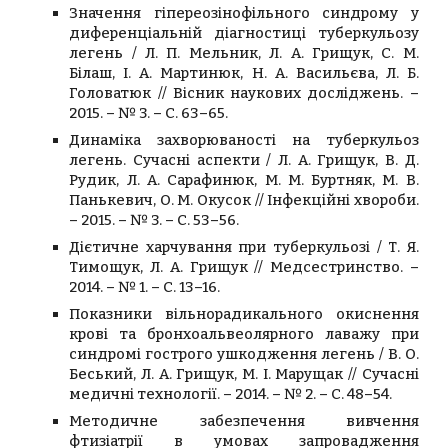
Значення гіпереозінофільного синдрому у
диференціальній діагностиці туберкульозу
легень / Л. П. Мельник, Л. А. Грищук, С. М.
Білаш, І. А. Мартинюк, Н. А. Васильєва, Л. Б.
Головатюк // Вісник наукових досліджень. –
2015. – № 3. – С. 63–65.
Динаміка захворюваності на туберкульоз
легень. Сучасні аспекти / Л. А. Грищук, В. Д.
Рудик, Л. А. Сарафинюк, М. М. Буртняк, М. В.
Панькевич, О. М. Окусок // Інфекційні хвороби.
– 2015. – № 3. – С. 53–56.
Дієтичне харчування при туберкульозі / Т. Я.
Тимощук, Л. А. Грищук // Медсестринство. –
2014. – № 1. – С. 13–16.
Показники вільнорадикального окиснення
крові та бронхоальвеолярного лаважу при
синдромі гострого ушкодження легень / В. О.
Беський, Л. А. Грищук, М. І. Марущак // Сучасні
медичні технології. – 2014. – № 2. – С. 48–54.
Методичне забезпечення вивчення
фтизіатрії в умовах запровадження