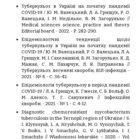
Туберкульоз в Україні на початку пандемії
CОVID-19 / Ю. М. Валецький, Л. А. Грищук, Р. О.
Валецька, І. М. Неділько, В. М. Загорулько //
Medical sciences science, practice and theory.
Editorial board. - 2022. - Р. 282-290.
Епідеміологічні тенденції щодо
туберкульозу в Україні на початку пандемії
CОVID-19 / Ю. М. Валецький, Р. О. Валецька, Л. А.
Грищук, М. І. Сахелашвілі, В. М. Загорулько, К. Д.
Мажак, С. М. Пахарчук, Л. Я. Патракеєва //
Туберкульоз, легеневі хвороби, ВІЛ-інфекція. -
2021. - № 4. - С. 36-42.
Епідеміологія туберкульозу в період пандемії
COVID-19 / Л. А. Грищук, К. Гжесік, С. Б. Вольф, О.
М. Алексо, Т. Г. Санукевич // Інфекційні
хвороби. - 2021. - № 1. - С. 4-12.
Diagnostic chemoresistant mycobacterium
tuberculosis in the Ternopil region of Ukraine / S.
I. Klymnyuk, L. A. Hryshchuk, M. O. Vynnychuk, T.
V. Boiko, I. V. Smachylo, G. V. Lykhatska, I. I.
Smachylo // Wiadomosci lekarskie. – 2020. – Vol.