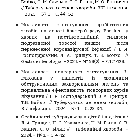
Бойко, О. М. Слизька, С. О. Білик, М. О. Вінничук
// Туберкульоз, легеневі хвороби, ВІЛ-інфекція.
– 2025. – № 1. – С. 44–52.
М
ожливість застосування пробіотичних
засобів на основі бактерій роду Bacillus у
хворих на постінфекційний синдром
подразненої товстої кишки після
перенесеної коронавірусної інфекції /
І. Я.
Господарський, Л. А. Грищук, Т. В. Бойко
//
Gastroenterologia
. –
2024
. – №
58(2)
. –
Р.
121-128.
Можливості повторного застоcування β-
глюканів у пацієнтів із хронічним
обструктивним захворюванням легень та
порівняльна ефективність повторних курсів
лікування /
І. Я. Господарський, Л.А. Грищук,
Т.В. Бойко //
Туберкульоз, легеневі хвороби,
ВІЛ інфекція
. –
2024
. – №
1
. – С.
28-34.
Особливості туберкульозу в дітей і підлітків /
Л. А. Грищук, Н. С. Кравченко, Н. М. Білик, С. В.
Мадич, С. О. Білик // Інфекційні хвороби. –
2024. – № 1. – С. 4 -12.