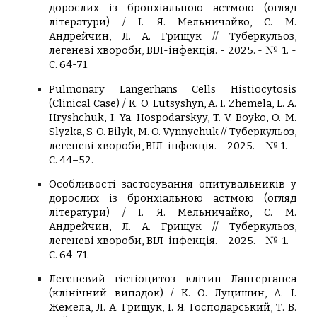
дорослих із бронхіальною астмою (огляд
літератури) / І. Я. Мельничайко, C. М.
Андрейчин, Л. А. Грищук // Туберкульоз,
легеневі хвороби, ВІЛ-інфекція. - 2025. - № 1. -
С. 64-71.
Pulmonary Langerhans Cells Histiocytosis
(Clinical Case) / K. O. Lutsyshyn, A. I. Zhemela, L. A.
Hryshchuk, I. Ya. Hospodarskyy, T. V. Boyko, O. M.
Slyzka, S. O. Bilyk, M. O. Vynnychuk // Туберкульоз,
легеневі хвороби, ВІЛ-інфекція. – 2025. – № 1. –
С. 44–52.
Особливості застосування опитувальників у
дорослих із бронхіальною астмою (огляд
літератури) / І. Я. Мельничайко, C. М.
Андрейчин, Л. А. Грищук // Туберкульоз,
легеневі хвороби, ВІЛ-інфекція. - 2025. - № 1. -
С. 64-71.
Легеневий гістіоцитоз клітин Лангерганса
(клінічний випадок) / К. О. Луцишин, А. І.
Жемела, Л. А. Грищук, І. Я. Господарський, Т. В.