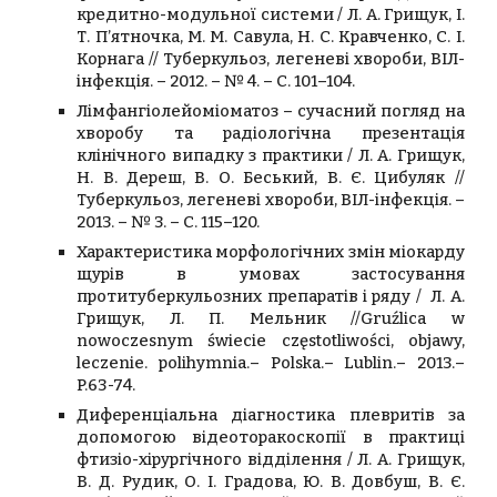
кредитно-модульної системи / Л. А. Грищук, І.
Т. П’ятночка, М. М. Савула, Н. С. Кравченко, С. І.
Корнага // Туберкульоз, легеневі хвороби, ВІЛ-
інфекція. – 2012. – № 4. – С. 101–104.
Лімфангіолейоміоматоз – сучасний погляд на
хворобу та радіологічна презентація
клінічного випадку з практики / Л. А. Грищук,
Н. В. Дереш, В. О. Беський, В. Є. Цибуляк //
Туберкульоз, легеневі хвороби, ВІЛ-інфекція. –
2013. – № 3. – С. 115–120.
Характеристика морфологічних змін міокарду
щурів в умовах застосування
протитуберкульозних препаратів і ряду /
Л. А.
Грищук
, Л. П.
Мельник
//Gruźlica w
nowoczesnym świecie częstotliwości, objawy,
leczenie. polihymnia.– Polska.– Lublin.– 2013.–
P.63-74.
Диференціальна діагностика плевритів за
допомогою відеоторакоскопії в практиці
фтизіо-хірургічного відділення / Л. А.
Грищук
,
В. Д.
Рудик
, О. І.
Градова,
Ю. В.
Довбуш
, В. Є.