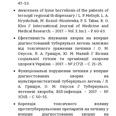
47–53.
Awareness of lyme borreliosis of the patients of
ternopil regional tb dispensary / L. P. Melnyk, L. A.
Hryshchuk, M. Koziol–Montewka, P. S. Tabas, R. O.
Klos // International Journal of Medicine and
Medical Research. – 2017. – Vol. 3, Iss.1. – P. 60-63.
Ефективність лікування хворих на вперше
діагностований туберкульоз легень залежно
від токсичного ураження печінки / О. М.
Окусок, Л. А. Грищук, Ю. М. Малий // Вісник
соціальної гігієни та організації охорони
здоров’я України. – 2017. – № 2 (72). – С. 21–25.
Функціональні порушення печінки у вперше
діагностованих хворих на
мультирезистентний туберкульоз легень / Л.
А. Грищук, О. М. Окусок // Туберкульоз,
легеневі хвороби, ВІЛ-інфекція. – 2017. – №
3(30). – С. 50–55.
Корекція токсичного впливу
протитуберкульозних препаратів на печінку у
вперше діагностованих хворих на