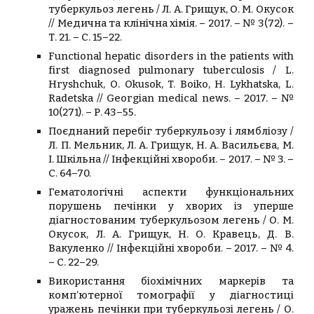
туберкульоз легень / Л. А. Грищук, О. М. Окусок
// Медична та клінічна хімія. – 2017. – № 3(72). –
Т. 21. – С. 15–22.
Functional hepatic disorders in the patients with
first diagnosed pulmonary tuberculosis / L.
Hryshchuk, О. Okusok, T. Boiko, H. Lykhatska, L.
Radetska // Georgian medical news. – 2017. – №
10(271). – Р. 43–55.
Поєднаний перебіг туберкульозу і лямбліозу /
Л. П. Мельник, Л. А. Грищук, Н. А. Васильєва, М.
І. Шкільна // Інфекційні хвороби. – 2017. – № 3. –
С. 64–70.
Гематологічні аспекти функціональних
порушень печінки у хворих із уперше
діагностованим туберкульозом легень / О. М.
Окусок, Л. А. Грищук, Н. О. Кравець, Д. В.
Вакуленко // Інфекційні хвороби. – 2017. – № 4.
– С. 22–29.
Використання біохімічних маркерів та
комп’ютерної томографії у діагностиці
уражень печінки при туберкульозі легень / О.