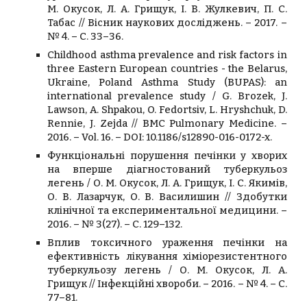
М. Окусок, Л. А. Грищук, І. В. Жулкевич, П. С.
Табас // Вісник наукових досліджень. – 2017. –
№ 4. – С. 33–36.
Childhood asthma prevalence and risk factors in
three Eastern European countries - the Belarus,
Ukraine, Poland Asthma Study (BUPAS): an
international prevalence study / G. Brozek, J.
Lawson, A. Shpakou, O. Fedortsiv, L. Hryshchuk, D.
Rennie, J. Zejda // BMC Pulmonary Medicine. –
2016. – Vol. 16. – DOI: 10.1186/s12890-016-0172-x.
Функціональні порушення печінки у хворих
на вперше діагностований туберкульоз
легень / О. М. Окусок, Л. А. Грищук, І. С. Якимів,
О. В. Лазарчук, О. В. Василишин // Здобутки
клінічної та експериментальної медицини. –
2016. – № 3(27). – С. 129–132.
Вплив токсичного ураження печінки на
ефективність лікування хіміорезистентного
туберкульозу легень / О. М. Окусок, Л. А.
Грищук // Інфекційні хвороби. – 2016. – № 4. – С.
77–81.