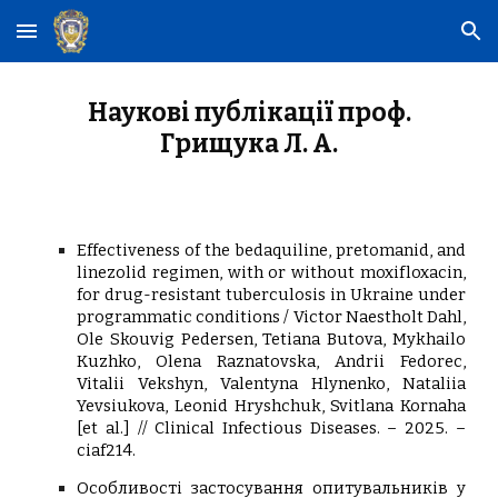
Skip to main content
Skip to navigation
Наукові публікації проф.
Грищука Л. А.
Effectiveness of the bedaquiline, pretomanid, and
linezolid regimen, with or without moxifloxacin,
for drug-resistant tuberculosis in Ukraine under
programmatic conditions / Victor Naestholt Dahl,
Ole Skouvig Pedersen, Tetiana Butova, Mykhailo
Kuzhko, Olena Raznatovska, Andrii Fedorec,
Vitalii Vekshyn, Valentyna Hlynenko, Nataliia
Yevsiukova, Leonid Hryshchuk, Svitlana Kornaha
[et al.] // Clinical Infectious Diseases. – 2025. –
ciaf214.
Особливості застосування опитувальників у