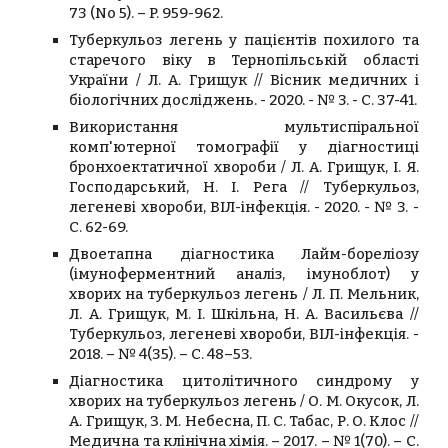
73 (No 5). – P. 959-962.
Туберкульоз легень у пацієнтів похилого та
старечого віку в Тернопільській області
України / Л. А. Грищук // Вісник медичних і
біологічних досліджень. - 2020. - № 3. - С. 37-41.
Використання мультиспіральної
комп'ютерної томографії у діагностиці
бронхоектатичної хвороби / Л. А. Грищук, І. Я.
Господарський, Н. І. Рега // Туберкульоз,
легеневі хвороби, ВІЛ-інфекція. - 2020. - № 3. -
С. 62-69.
Двоетапна діагностика Лайм-бореліозу
(імуноферментний аналіз, імуноблот) у
хворих на туберкульоз легень / Л. П. Мельник,
Л. А. Грищук, М. І. Шкільна, Н. А. Васильєва //
Туберкульоз, легеневі хвороби, ВІЛ-інфекція. -
2018. – № 4(35). – С. 48–53.
Діагностика цитолітичного синдрому у
хворих на туберкульоз легень / О. М. Окусок, Л.
А. Грищук, З. М. Небесна, П. С. Табас, Р. О. Клос //
Медична та клінічна хімія. – 2017. – № 1(70). – С.