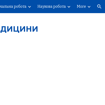
чальна робота
Наукова робота
More
ion
ЕДИЦИНИ