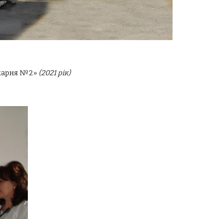
ікарня №2»
(2021 рік)