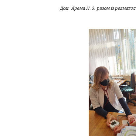
Доц. Ярема Н. З. разом із ревматол