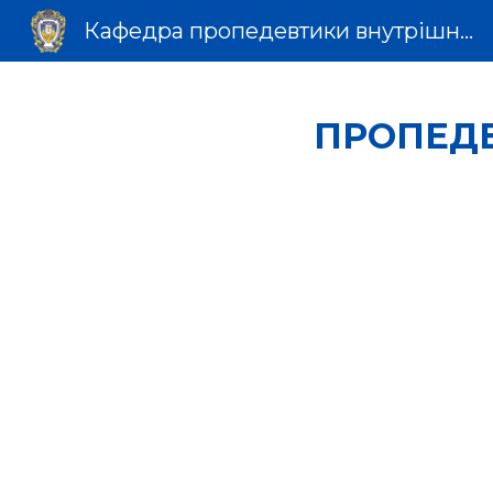
Кафедра пропедевтики внутрішньої медицини та фтизіатрії
Sk
ПРОПЕД